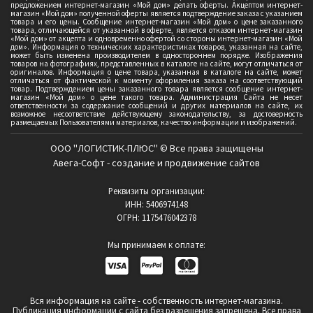
предложением интернет-магазин «Мой дом» делать оферты. Акцептом интернет-
магазин «Мой дом» полученной оферты является подтверждение заказа с указанием
товара и его цены. Сообщение интернет-магазин «Мой дом» о цене заказанного
товара, отличающейся от указанной в оферте, является отказом интернет-магазин
«Мой дом» от акцепта и одновременно офертой со стороны интернет-магазин «Мой
дом». Информация о технических характеристиках товаров, указанная на сайте,
может быть изменена производителем в одностороннем порядке. Изображения
товаров на фотографиях, представленных в каталоге на сайте, могут отличаться от
оригиналов. Информация о цене товара, указанная в каталоге на сайте, может
отличаться от фактической к моменту оформления заказа на соответствующий
товар. Подтверждением цены заказанного товара является сообщение интернет-
магазин «Мой дом» о цене такого товара. Администрация Сайта не несет
ответственности за содержание сообщений и других материалов на сайте, их
возможное несоответствие действующему законодательству, за достоверность
размещаемых Пользователями материалов, качество информации и изображений.
ООО "ЛОГИСТИК-ПЛЮС" © Все права защищены
Авега-Софт - создание и продвижение сайтов
Реквизиты организации:
ИНН: 5406974148
ОГРН: 1175476042378
Мы принимаем к оплате:
Вся информация на сайте - собственность интернет-магазина.
Публикация информации с сайта без разрешения запрешена. Все права