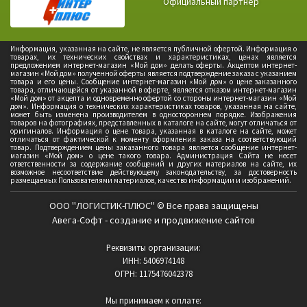
Официальный партнер
Информация, указанная на сайте, не является публичной офертой. Информация о
товарах, их технических свойствах и характеристиках, ценах является
предложением интернет-магазин «Мой дом» делать оферты. Акцептом интернет-
магазин «Мой дом» полученной оферты является подтверждение заказа с указанием
товара и его цены. Сообщение интернет-магазин «Мой дом» о цене заказанного
товара, отличающейся от указанной в оферте, является отказом интернет-магазин
«Мой дом» от акцепта и одновременно офертой со стороны интернет-магазин «Мой
дом». Информация о технических характеристиках товаров, указанная на сайте,
может быть изменена производителем в одностороннем порядке. Изображения
товаров на фотографиях, представленных в каталоге на сайте, могут отличаться от
оригиналов. Информация о цене товара, указанная в каталоге на сайте, может
отличаться от фактической к моменту оформления заказа на соответствующий
товар. Подтверждением цены заказанного товара является сообщение интернет-
магазин «Мой дом» о цене такого товара. Администрация Сайта не несет
ответственности за содержание сообщений и других материалов на сайте, их
возможное несоответствие действующему законодательству, за достоверность
размещаемых Пользователями материалов, качество информации и изображений.
ООО "ЛОГИСТИК-ПЛЮС" © Все права защищены
Авега-Софт - создание и продвижение сайтов
Реквизиты организации:
ИНН: 5406974148
ОГРН: 1175476042378
Мы принимаем к оплате: