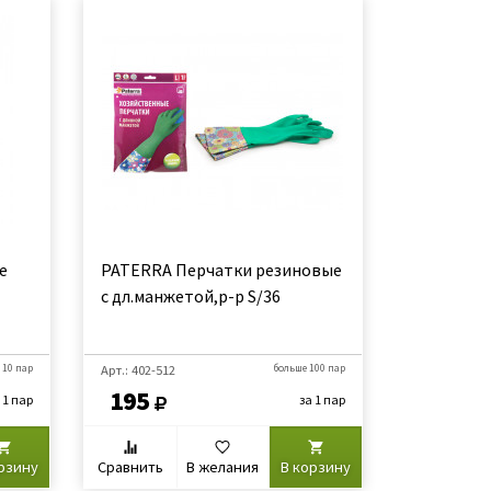
е
PATERRA Перчатки резиновые
с дл.манжетой,р-р S/36
 10 пар
Арт.: 402-512
больше 100 пар
195
 1 пар
за 1 пар
рзину
Сравнить
В желания
В корзину