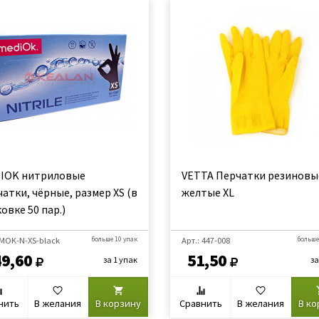
IOK нитриловые
VETTA Перчатки резиновы
атки, чёрные, размер XS (в
желтые XL
овке 50 пар.)
 MOK-N-XS-black
больше 10 упак
Арт.: 447-008
больше
49,60
51,50
за 1 упак
за
нить
В желания
В корзину
Сравнить
В желания
В ко