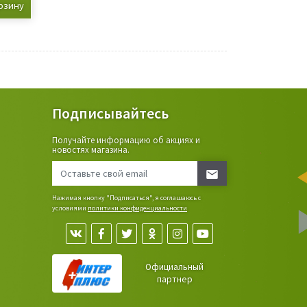
рзину
Подписывайтесь
Получайте информацию об акциях и
ьные
новостях магазина.
сада,
Нажимая кнопку "Подписаться", я соглашаюсь с
условиями
политики конфиденциальности
Официальный
партнер