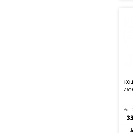
КОШ
лат
Арт.:
33