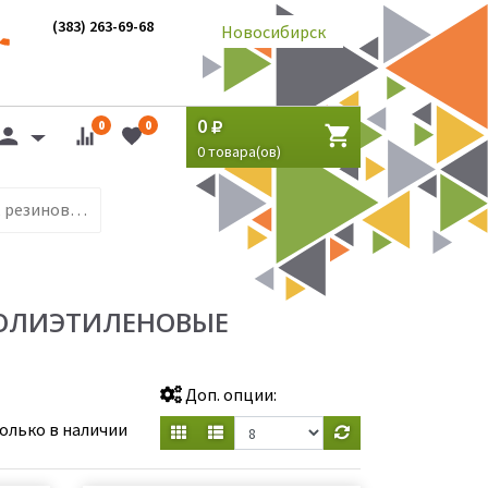
(383) 263-69-68
Новосибирск
0
0
0
0
товара(ов)
Перчатки латексные, резиновые, нитриловые, полиэтиленовые
ПОЛИЭТИЛЕНОВЫЕ
Доп. опции:
олько в наличии