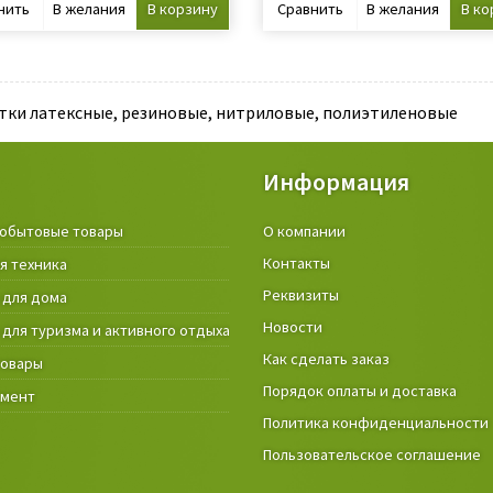
нить
В желания
В корзину
Сравнить
В желания
В ко
тки латексные, резиновые, нитриловые, полиэтиленовые
Информация
обытовые товары
Крепёжные изделия и строител
О компании
материалы
Контакты
я техника
Товары и инструмент для дачи, 
Реквизиты
 для дома
огорода
Новости
 для туризма и активного отдыха
Фонари
Как сделать заказ
товары
Порядок оплаты и доставка
умент
Политика конфиденциальности
Пользовательское соглашение