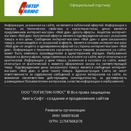
Официальный партнер
Информация, указанная на сайте, не является публичной офертой. Информация о
товарах, их технических свойствах и характеристиках, ценах является
предложением интернет-магазин «Мой дом» делать оферты. Акцептом интернет-
магазин «Мой дом» полученной оферты является подтверждение заказа с указанием
товара и его цены. Сообщение интернет-магазин «Мой дом» о цене заказанного
товара, отличающейся от указанной в оферте, является отказом интернет-магазин
«Мой дом» от акцепта и одновременно офертой со стороны интернет-магазин «Мой
дом». Информация о технических характеристиках товаров, указанная на сайте,
может быть изменена производителем в одностороннем порядке. Изображения
товаров на фотографиях, представленных в каталоге на сайте, могут отличаться от
оригиналов. Информация о цене товара, указанная в каталоге на сайте, может
отличаться от фактической к моменту оформления заказа на соответствующий
товар. Подтверждением цены заказанного товара является сообщение интернет-
магазин «Мой дом» о цене такого товара. Администрация Сайта не несет
ответственности за содержание сообщений и других материалов на сайте, их
возможное несоответствие действующему законодательству, за достоверность
размещаемых Пользователями материалов, качество информации и изображений.
ООО "ЛОГИСТИК-ПЛЮС" © Все права защищены
Авега-Софт - создание и продвижение сайтов
Реквизиты организации:
ИНН: 5406974148
ОГРН: 1175476042378