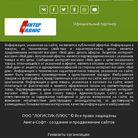
Официальный партнер
Информация, указанная на сайте, не является публичной офертой. Информация о
товарах, их технических свойствах и характеристиках, ценах является
предложением интернет-магазин «Мой дом» делать оферты. Акцептом интернет-
магазин «Мой дом» полученной оферты является подтверждение заказа с указанием
товара и его цены. Сообщение интернет-магазин «Мой дом» о цене заказанного
товара, отличающейся от указанной в оферте, является отказом интернет-магазин
«Мой дом» от акцепта и одновременно офертой со стороны интернет-магазин «Мой
дом». Информация о технических характеристиках товаров, указанная на сайте,
может быть изменена производителем в одностороннем порядке. Изображения
товаров на фотографиях, представленных в каталоге на сайте, могут отличаться от
оригиналов. Информация о цене товара, указанная в каталоге на сайте, может
отличаться от фактической к моменту оформления заказа на соответствующий
товар. Подтверждением цены заказанного товара является сообщение интернет-
магазин «Мой дом» о цене такого товара. Администрация Сайта не несет
ответственности за содержание сообщений и других материалов на сайте, их
возможное несоответствие действующему законодательству, за достоверность
размещаемых Пользователями материалов, качество информации и изображений.
ООО "ЛОГИСТИК-ПЛЮС" © Все права защищены
Авега-Софт - создание и продвижение сайтов
Реквизиты организации: