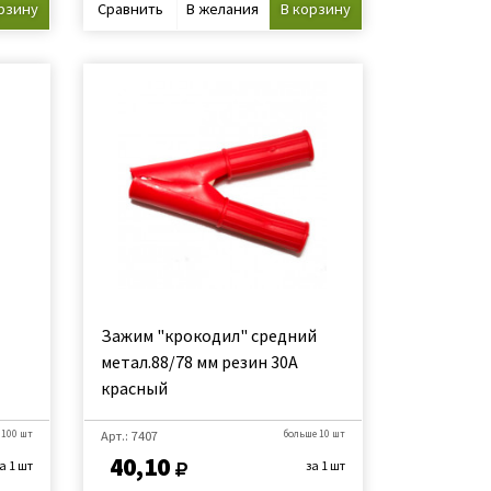
рзину
Сравнить
В желания
В корзину
Зажим "крокодил" средний
метал.88/78 мм резин 30А
красный
 100 шт
Арт.: 7407
больше 10 шт
40,10
а 1 шт
за 1 шт