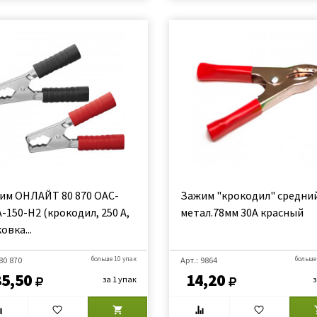
им ОНЛАЙТ 80 870 OAC-
Зажим "крокодил" средни
-150-H2 (крокодил, 250 А,
метал.78мм 30А красный
овка...
 80 870
больше 10 упак
Арт.: 9864
больше
85,50
14,20
за 1 упак
з