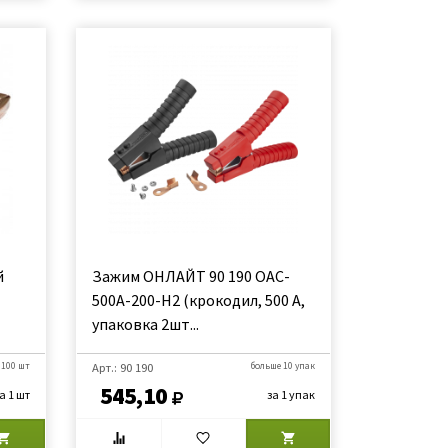
й
Зажим ОНЛАЙТ 90 190 OAC-
500A-200-H2 (крокодил, 500 А,
упаковка 2шт...
 100 шт
Арт.: 90 190
больше 10 упак
545,10
а 1 шт
за 1 упак