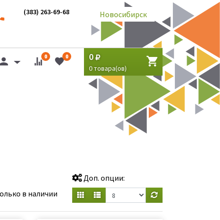
(383) 263-69-68
Новосибирск
0
0
0
0
товара(ов)
Доп. опции:
олько в наличии