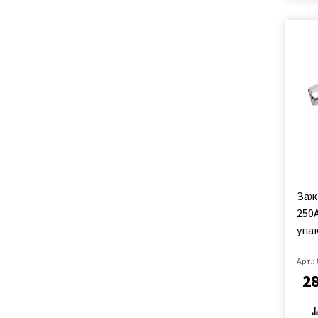
Заж
250A
упак
Арт.:
2