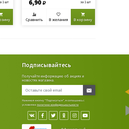
6,90
а 1 шт
за 1 шт
рзину
Сравнить
В желания
В корзину
Подписывайтесь
Получайте информацию об акциях и
ьные
новостях магазина.
сада,
Нажимая кнопку "Подписаться", я соглашаюсь с
условиями
политики конфиденциальности