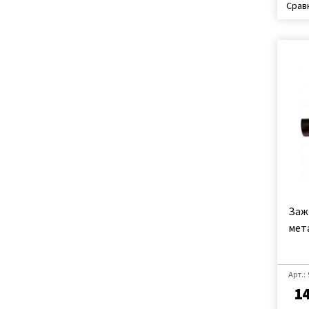
Срав
Заж
мет
Арт.:
14