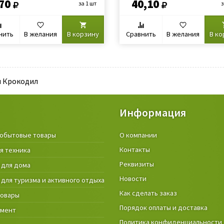
70
40,10
за 1 шт
з
нить
В желания
В корзину
Сравнить
В желания
В ко
 Крокодил
Информация
обытовые товары
Крепёжные изделия и строител
О компании
материалы
Контакты
я техника
Товары и инструмент для дачи, 
Реквизиты
 для дома
огорода
Новости
 для туризма и активного отдыха
Фонари
Как сделать заказ
товары
Порядок оплаты и доставка
умент
Политика конфиденциальности