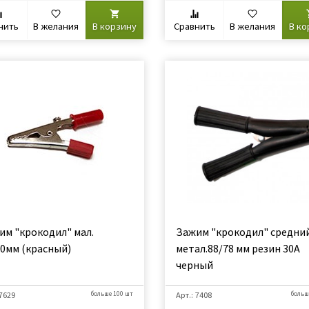
нить
В желания
В корзину
Сравнить
В желания
В ко
им "крокодил" мал.
Зажим "крокодил" средни
60мм (красный)
метал.88/78 мм резин 30А
черный
 7629
больше 100 шт
Арт.: 7408
больш