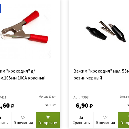
им "крокодил" д/
Зажим "крокодил" мал. 55
ум.105мм 100А красный
резин черный
 7421
больше 10 шт
Арт.: 7398
больше
,60
6,90
за 1 шт
з
нить
В желания
В корзину
Сравнить
В желания
В ко