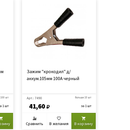
мм
Зажим "крокодил" д/
аккум.105мм 100А черный
 100 шт
Арт.: 7490
больше 10 шт
41,60
а 1 шт
за 1 шт
рзину
Сравнить
В желания
В корзину