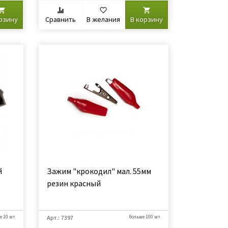
рзину
Сравнить
В желания
В корзину
й
Зажим "крокодил" мал. 55мм
резин красный
е 10 шт
Арт.: 7397
больше 100 шт