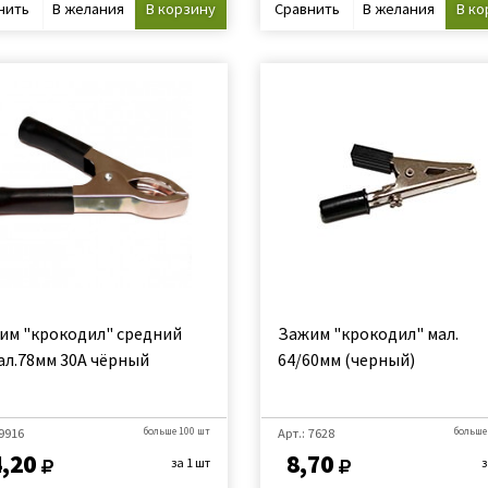
нить
В желания
В корзину
Сравнить
В желания
В ко
им "крокодил" средний
Зажим "крокодил" мал.
ал.78мм 30А чёрный
64/60мм (черный)
 9916
больше 100 шт
Арт.: 7628
больше
,20
8,70
за 1 шт
з