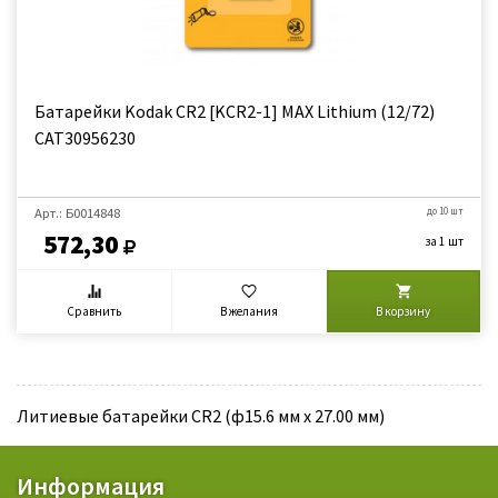
Батарейки Kodak CR2 [KCR2-1] MAX Lithium (12/72)
CAT30956230
Арт.: Б0014848
до 10 шт
572,30
за 1 шт
Сравнить
В желания
В корзину
Литиевые батарейки CR2 (ф15.6 мм х 27.00 мм)
Информация