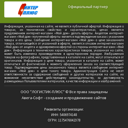
Официальный партнер
Информация, указанная на сайте, не является публичной офертой. Информация о
товарах, их технических свойствах и характеристиках, ценах является
предложением интернет-магазин «Мой дом» делать оферты. Акцептом интернет-
магазин «Мой дом» полученной оферты является подтверждение заказа с указанием
товара и его цены. Сообщение интернет-магазин «Мой дом» о цене заказанного
товара, отличающейся от указанной в оферте, является отказом интернет-магазин
«Мой дом» от акцепта и одновременно офертой со стороны интернет-магазин «Мой
дом». Информация о технических характеристиках товаров, указанная на сайте,
может быть изменена производителем в одностороннем порядке. Изображения
товаров на фотографиях, представленных в каталоге на сайте, могут отличаться от
оригиналов. Информация о цене товара, указанная в каталоге на сайте, может
отличаться от фактической к моменту оформления заказа на соответствующий
товар. Подтверждением цены заказанного товара является сообщение интернет-
магазин «Мой дом» о цене такого товара. Администрация Сайта не несет
ответственности за содержание сообщений и других материалов на сайте, их
возможное несоответствие действующему законодательству, за достоверность
размещаемых Пользователями материалов, качество информации и изображений.
ООО "ЛОГИСТИК-ПЛЮС" © Все права защищены
Авега-Софт - создание и продвижение сайтов
Реквизиты организации:
ИНН: 5406974148
ОГРН: 1175476042378