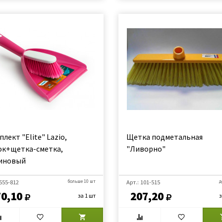
лект "Elite" Lazio,
Щетка подметальная
ок+щетка-сметка,
"Ливорно"
иновый
 555-812
больше 10 шт
Арт.: 101-515
д
70,10
207,20
за 1 шт
з