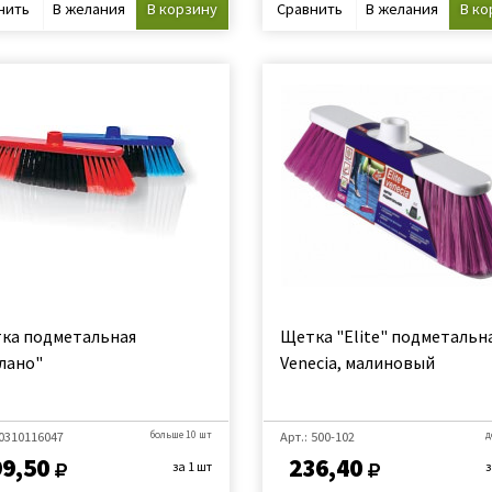
нить
В желания
В корзину
Сравнить
В желания
В ко
ка подметальная
Щетка "Elite" подметальн
лано"
Venecia, малиновый
 0310116047
больше 10 шт
Арт.: 500-102
д
99,50
236,40
за 1 шт
з