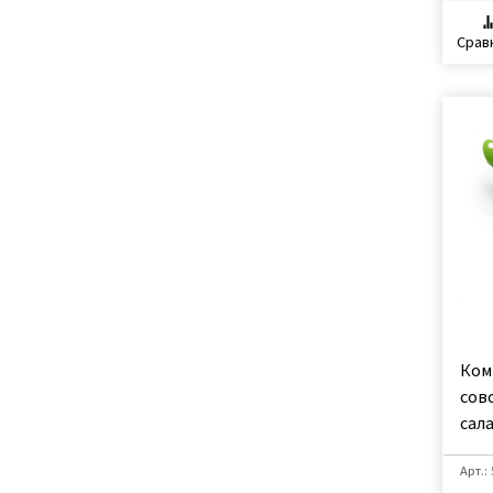
Срав
Комп
сов
сал
Арт.: