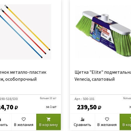
енок металло-пластик
Щетка "Elite" подметальн
см, особопрочный
Venecia, салатовый
 190-518/530
больше 10 шт
Арт.: 500-101
больш
24,70
239,50
за 1 шт
з
нить
В желания
В корзину
Сравнить
В желания
В ко