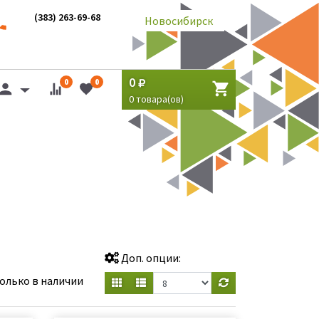
(383) 263-69-68
Новосибирск
0
0
0
0
товара(ов)
Доп. опции:
олько в наличии