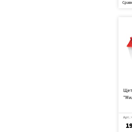
Срав
Щет
"Ми
Арт.:
1