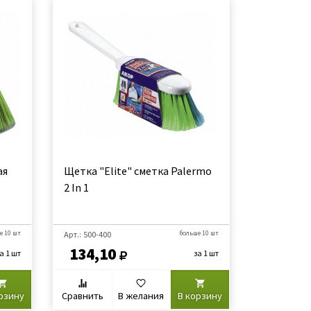
ая
Щетка "Elite" сметка Palermo
2 In 1
е 10 шт
Арт.: 500-400
больше 10 шт
134,10
а 1 шт
за 1 шт
рзину
Сравнить
В желания
В корзину