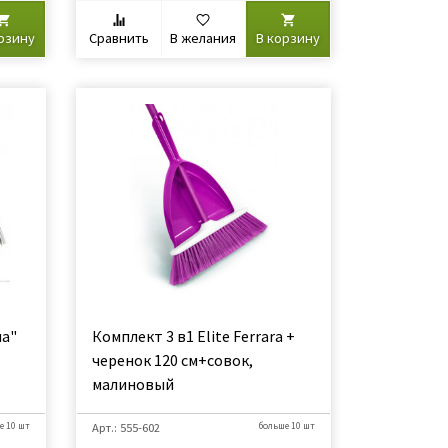
рзину
Сравнить
В желания
В корзину
на"
Комплект 3 в1 Elite Ferrara +
черенок 120 см+совок,
малиновый
е 10 шт
Арт.: 555-602
больше 10 шт