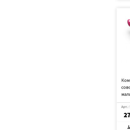
Комп
сов
мал
Арт.:
2