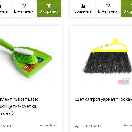
нить
В желания
В корзину
Сравнить
В желания
В ко
лект "Elite" Lazio,
Щетка тротуарная "Тоска
ок+щетка-сметка,
атовый
 555-811
больше 10 шт
Арт.: 0310116117
больш