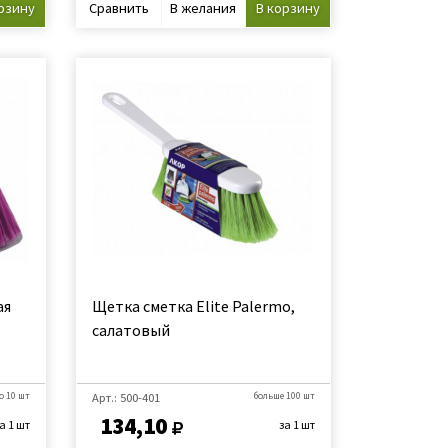
рзину
Сравнить
В желания
В корзину
ая
Щетка сметка Elite Palermo,
салатовый
о 10 шт
Арт.: 500-401
больше 100 шт
134,10
а 1 шт
за 1 шт