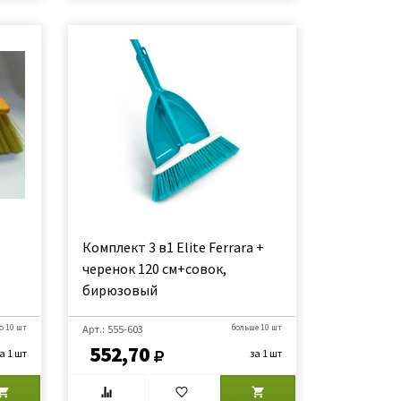
Комплект 3 в1 Elite Ferrara +
черенок 120 см+совок,
бирюзовый
о 10 шт
Арт.: 555-603
больше 10 шт
552,70
а 1 шт
за 1 шт