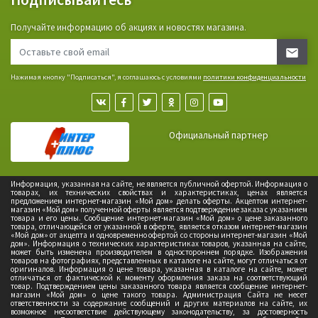
Получайте информацию об акциях и новостях магазина.
Нажимая кнопку "Подписаться", я соглашаюсь с условиями
политики конфиденциальности
Официальный партнер
Информация, указанная на сайте, не является публичной офертой. Информация о
товарах, их технических свойствах и характеристиках, ценах является
предложением интернет-магазин «Мой дом» делать оферты. Акцептом интернет-
магазин «Мой дом» полученной оферты является подтверждение заказа с указанием
товара и его цены. Сообщение интернет-магазин «Мой дом» о цене заказанного
товара, отличающейся от указанной в оферте, является отказом интернет-магазин
«Мой дом» от акцепта и одновременно офертой со стороны интернет-магазин «Мой
дом». Информация о технических характеристиках товаров, указанная на сайте,
может быть изменена производителем в одностороннем порядке. Изображения
товаров на фотографиях, представленных в каталоге на сайте, могут отличаться от
оригиналов. Информация о цене товара, указанная в каталоге на сайте, может
отличаться от фактической к моменту оформления заказа на соответствующий
товар. Подтверждением цены заказанного товара является сообщение интернет-
магазин «Мой дом» о цене такого товара. Администрация Сайта не несет
ответственности за содержание сообщений и других материалов на сайте, их
возможное несоответствие действующему законодательству, за достоверность