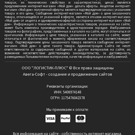
товарах, их технических свойствах и характеристиках, ценах является
предложением интернет-магазин «Мой дом» делать оферты. Акцептом интернет-
магазин «Мой дом» полученной оферты является подтверждение заказа с указанием
товара и его цены. Сообщение интернет-магазин «Мой дом» о цене заказанного
товара, отличающейся от указанной в оферте, является отказом интернет-магазин
«Мой дом» от акцепта и одновременно офертой со стороны интернет-магазин «Мой
дом». Информация о технических характеристиках товаров, указанная на сайте,
может быть изменена производителем в одностороннем порядке. Изображения
товаров на фотографиях, представленных в каталоге на сайте, могут отличаться от
оригиналов. Информация о цене товара, указанная в каталоге на сайте, может
отличаться от фактической к моменту оформления заказа на соответствующий
товар. Подтверждением цены заказанного товара является сообщение интернет-
магазин «Мой дом» о цене такого товара. Администрация Сайта не несет
ответственности за содержание сообщений и других материалов на сайте, их
возможное несоответствие действующему законодательству, за достоверность
размещаемых Пользователями материалов, качество информации и изображений.
ООО "ЛОГИСТИК-ПЛЮС" © Все права защищены
Авега-Софт - создание и продвижение сайтов
Реквизиты организации:
ИНН: 5406974148
ОГРН: 1175476042378
Мы принимаем к оплате:
Вся информация на сайте - собственность интернет-магазина.