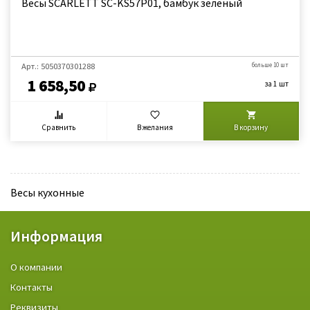
Весы SCARLETT SC-KS57P01, бамбук зеленый
Арт.: 5050370301288
больше 10 шт
1 658,50
за 1 шт
Сравнить
В желания
В корзину
Весы кухонные
Информация
О компании
Контакты
Реквизиты