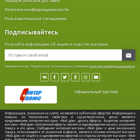
Порядок оплаты и доставка
Политика конфиденциальности
Пользовательское соглашение
Подписывайтесь
Получайте информацию об акциях и новостях магазина.
Нажимая кнопку "Подписаться", я соглашаюсь с условиями
политики конфиденциальности
Официальный партнер
Информация, указанная на сайте, не является публичной офертой. Информация о
товарах, их технических свойствах и характеристиках, ценах является
предложением интернет-магазин «Мой дом» делать оферты. Акцептом интернет-
магазин «Мой дом» полученной оферты является подтверждение заказа с указанием
товара и его цены. Сообщение интернет-магазин «Мой дом» о цене заказанного
товара, отличающейся от указанной в оферте, является отказом интернет-магазин
«Мой дом» от акцепта и одновременно офертой со стороны интернет-магазин «Мой
дом». Информация о технических характеристиках товаров, указанная на сайте,