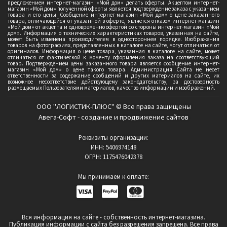
предложением интернет-магазин «Мой дом» делать оферты. Акцептом интернет-
магазин «Мой дом» полученной оферты является подтверждение заказа с указанием
товара и его цены. Сообщение интернет-магазин «Мой дом» о цене заказанного
товара, отличающейся от указанной в оферте, является отказом интернет-магазин
«Мой дом» от акцепта и одновременно офертой со стороны интернет-магазин «Мой
дом». Информация о технических характеристиках товаров, указанная на сайте,
может быть изменена производителем в одностороннем порядке. Изображения
товаров на фотографиях, представленных в каталоге на сайте, могут отличаться от
оригиналов. Информация о цене товара, указанная в каталоге на сайте, может
отличаться от фактической к моменту оформления заказа на соответствующий
товар. Подтверждением цены заказанного товара является сообщение интернет-
магазин «Мой дом» о цене такого товара. Администрация Сайта не несет
ответственности за содержание сообщений и других материалов на сайте, их
возможное несоответствие действующему законодательству, за достоверность
размещаемых Пользователями материалов, качество информации и изображений.
ООО "ЛОГИСТИК-ПЛЮС" © Все права защищены
Авега-Софт - создание и продвижение сайтов
Реквизиты организации:
ИНН: 5406974148
ОГРН: 1175476042378
Мы принимаем к оплате:
Вся информация на сайте - собственность интернет-магазина.
Публикация информации с сайта без разрешения запрешена. Все права