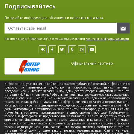
Подписывайтесь
Получайте информацию об акциях и новостях магазина.
Нажимая кнопку "Подписаться", я соглашаюсь с условиями
политики конфиденциальности
Официальный партнер
Информация, указанная на сайте, не является публичной офертой. Информация о
товарах, их технических свойствах и характеристиках, ценах является
предложением интернет-магазин «Мой дом» делать оферты. Акцептом интернет-
магазин «Мой дом» полученной оферты является подтверждение заказа с указанием
товара и его цены. Сообщение интернет-магазин «Мой дом» о цене заказанного
товара, отличающейся от указанной в оферте, является отказом интернет-магазин
«Мой дом» от акцепта и одновременно офертой со стороны интернет-магазин «Мой
дом». Информация о технических характеристиках товаров, указанная на сайте,
может быть изменена производителем в одностороннем порядке. Изображения
товаров на фотографиях, представленных в каталоге на сайте, могут отличаться от
оригиналов. Информация о цене товара, указанная в каталоге на сайте, может
отличаться от фактической к моменту оформления заказа на соответствующий
товар. Подтверждением цены заказанного товара является сообщение интернет-
магазин «Мой дом» о цене такого товара. Администрация Сайта не несет