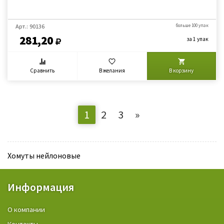
Арт.: 90136
больше 100 упак
281,20
за 1 упак
Сравнить
В желания
В корзину
1
2
3
»
Хомуты нейлоновые
Информация
О компании