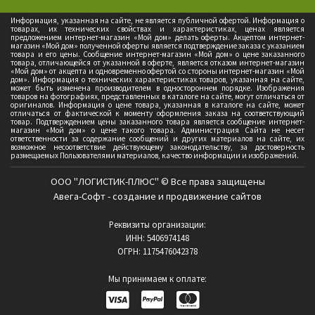
Информация, указанная на сайте, не является публичной офертой. Информация о
товарах, их технических свойствах и характеристиках, ценах является
предложением интернет-магазин «Мой дом» делать оферты. Акцептом интернет-
магазин «Мой дом» полученной оферты является подтверждение заказа с указанием
товара и его цены. Сообщение интернет-магазин «Мой дом» о цене заказанного
товара, отличающейся от указанной в оферте, является отказом интернет-магазин
«Мой дом» от акцепта и одновременно офертой со стороны интернет-магазин «Мой
дом». Информация о технических характеристиках товаров, указанная на сайте,
может быть изменена производителем в одностороннем порядке. Изображения
товаров на фотографиях, представленных в каталоге на сайте, могут отличаться от
оригиналов. Информация о цене товара, указанная в каталоге на сайте, может
отличаться от фактической к моменту оформления заказа на соответствующий
товар. Подтверждением цены заказанного товара является сообщение интернет-
магазин «Мой дом» о цене такого товара. Администрация Сайта не несет
ответственности за содержание сообщений и других материалов на сайте, их
возможное несоответствие действующему законодательству, за достоверность
размещаемых Пользователями материалов, качество информации и изображений.
ООО "ЛОГИСТИК-ПЛЮС" © Все права защищены
Авега-Софт - создание и продвижение сайтов
Реквизиты организации:
ИНН: 5406974148
ОГРН: 1175476042378
Мы принимаем к оплате: