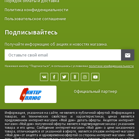
Порядок оплаты и доставка
Политика конфиденциальности
Пользовательское соглашение
Подписывайтесь
Получайте информацию об акциях и новостях магазина.
Нажимая кнопку "Подписаться", я соглашаюсь с условиями
политики конфиденциальности
Официальный партнер
Информация, указанная на сайте, не является публичной офертой. Информация о
товарах, их технических свойствах и характеристиках, ценах является
предложением интернет-магазин «Мой дом» делать оферты. Акцептом интернет-
магазин «Мой дом» полученной оферты является подтверждение заказа с указанием
товара и его цены. Сообщение интернет-магазин «Мой дом» о цене заказанного
товара, отличающейся от указанной в оферте, является отказом интернет-магазин
«Мой дом» от акцепта и одновременно офертой со стороны интернет-магазин «Мой
дом». Информация о технических характеристиках товаров, указанная на сайте,