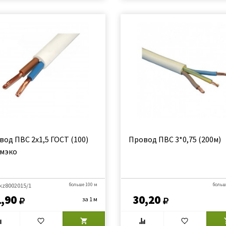
вод ПВС 2х1,5 ГОСТ (100)
Провод ПВС 3*0,75 (200м)
мэко
 kz8002015/1
больше 100 м
больш
,90
30,20
за 1 м