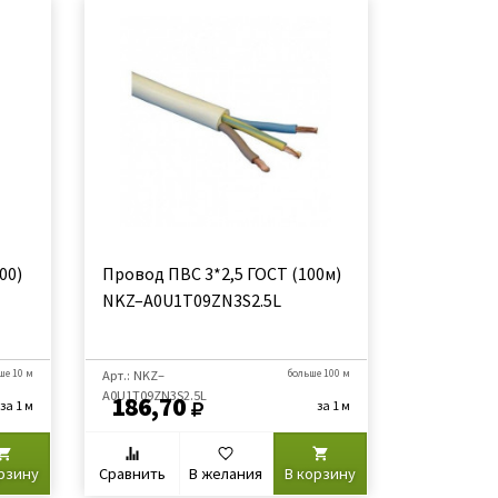
00)
Провод ПВС 3*2,5 ГОСТ (100м)
NKZ–A0U1Т09ZN3S2.5L
ше 10 м
Арт.: NKZ–
больше 100 м
A0U1Т09ZN3S2.5L
186,70
за 1 м
за 1 м
рзину
Сравнить
В желания
В корзину