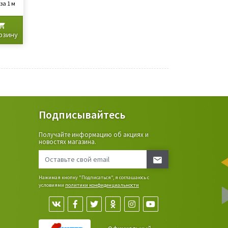
за 1 м
рзину
Подписывайтесь
Получайте информацию об акциях и
ьные
новостях магазина.
сада,
Нажимая кнопку "Подписаться", я соглашаюсь с
условиями
политики конфиденциальности