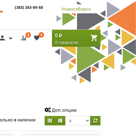
(383) 263-69-68
Новосибирск
0
0
0
0
товара(ов)
Доп. опции:
олько в наличии