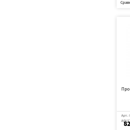
Срав
Про
Арт.:
A0U1
82