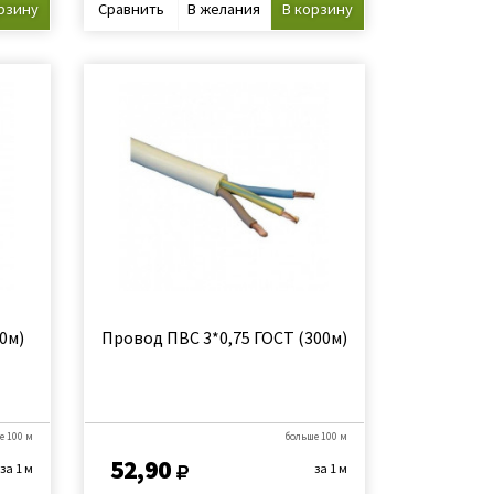
рзину
Сравнить
В желания
В корзину
0м)
Провод ПВС 3*0,75 ГОСТ (300м)
е 100 м
больше 100 м
52,90
за 1 м
за 1 м