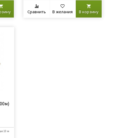
рзину
Сравнить
В желания
В корзину
00м)
ше 10 м