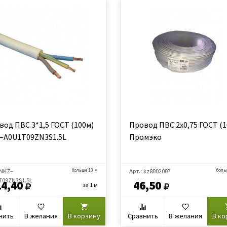
вод ПВС 3*1,5 ГОСТ (100м)
Провод ПВС 2х0,75 ГОСТ (1
–A0U1Т09ZN3S1.5L
Промэко
 NKZ–
больше 10 м
Арт.: kz8002007
боль
Т09ZN3S1.5L
14,40
46,50
за 1 м
нить
В желания
В корзину
Сравнить
В желания
В ко