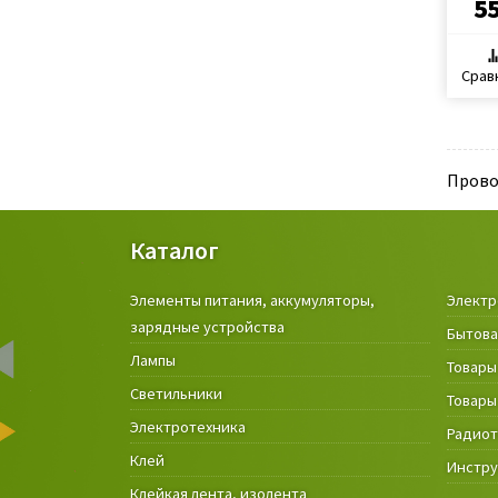
55
Срав
Прово
Каталог
Элементы питания, аккумуляторы,
Электр
зарядные устройства
Бытова
Лампы
Товары
Светильники
Товары
Электротехника
Радио
Клей
Инстр
Клейкая лента, изолента