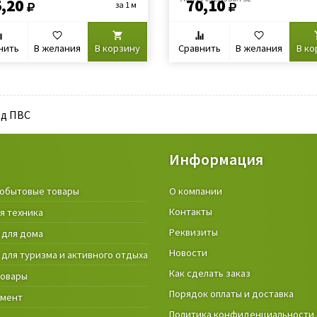
,20
70,10
за 1 м
нить
В желания
В корзину
Сравнить
В желания
В ко
д ПВС
Информация
обытовые товары
Крепёжные изделия и строител
О компании
материалы
Контакты
я техника
Товары и инструмент для дачи, 
Реквизиты
 для дома
огорода
Новости
 для туризма и активного отдыха
Фонари
Как сделать заказ
товары
Порядок оплаты и доставка
умент
Политика конфиденциальности