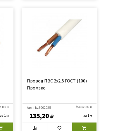
Провод ПВС 2х2,5 ГОСТ (100)
Промэко
е 100 м
Арт.: kz8002025
больше 100 м
135,20
за 1 м
за 1 м