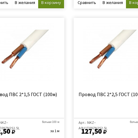
нить
В желания
В корзину
Сравнить
В желания
В ко
вод ПВС 2*1,5 ГОСТ (100м)
Провод ПВС 2*2,5 ГОСТ (10
 NKZ–
больше 100 м
Арт.: NKZ–
больш
Т09ZN2S1.5L
A0U1Т09ZN2S2.5L
,50
127,50
за 1 м