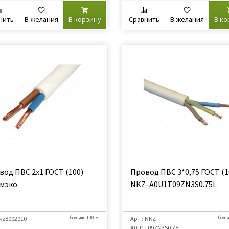
нить
В желания
В корзину
Сравнить
В желания
В ко
вод ПВС 2х1 ГОСТ (100)
Провод ПВС 3*0,75 ГОСТ (1
мэко
NKZ–A0U1Т09ZN3S0.75L
 kz8002010
больше 100 м
Арт.: NKZ–
боль
A0U1Т09ZN3S0.75L