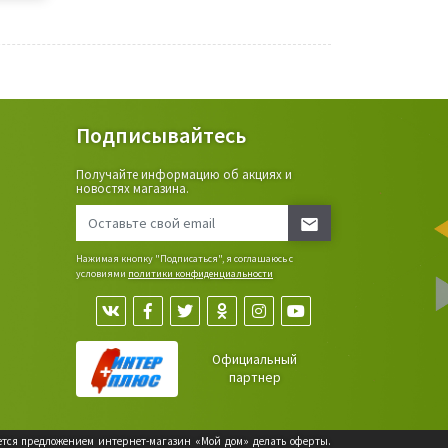
Подписывайтесь
Получайте информацию об акциях и
ьные
новостях магазина.
сада,
Нажимая кнопку "Подписаться", я соглашаюсь с
условиями
политики конфиденциальности
Официальный
партнер
яется предложением интернет-магазин «Мой дом» делать оферты.