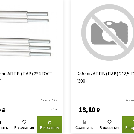
ель АППВ (ПАВ) 2*4 ГОСТ
Кабель АППВ (ПАВ) 2*2,5 
)
(300)
больше 100 м
больш
6
18,10
за 1 м
нить
В желания
В корзину
Сравнить
В желания
В ко