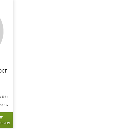
ГОСТ
е 100 м
за 1 м
рзину