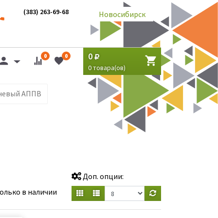
(383) 263-69-68
Новосибирск
0
0
0
0
товара(ов)
невый АППВ
Доп. опции:
олько в наличии