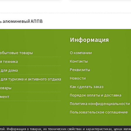
ь алюминевый АППВ
Информация
обытовые товары
Крепёжные изделия и строител
О компании
материалы
Контакты
я техника
Товары и инструмент для дачи, 
Реквизиты
 для дома
огорода
Новости
 для туризма и активного отдыха
Фонари
Как сделать заказ
товары
Порядок оплаты и доставка
умент
Политика конфиденциальности
Пользовательское соглашение
ой. Информация о товарах, их технических свойствах и характеристиках, ценах явл