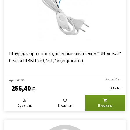
Шнур для бра с проходным выключателем "UNIVersal"
белый ШВВП 2х0,75 1,7м (еврослот)
Арт.: А1060
больше 10 шт
256,40
за 1 шт
Сравнить
В желания
В корзину