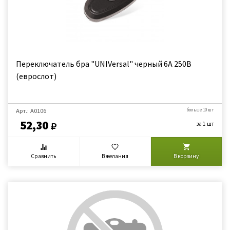
Переключатель бра "UNIVersal" черный 6А 250В
(еврослот)
Арт.: А0106
больше 10 шт
52,30
за 1 шт
Сравнить
В желания
В корзину