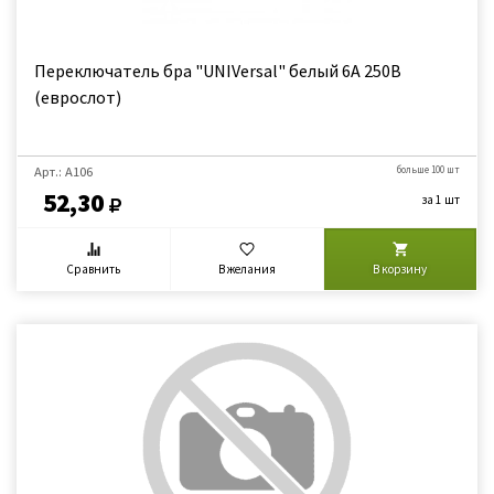
Переключатель бра "UNIVersal" белый 6А 250В
(еврослот)
Арт.: А106
больше 100 шт
52,30
за 1 шт
Сравнить
В желания
В корзину