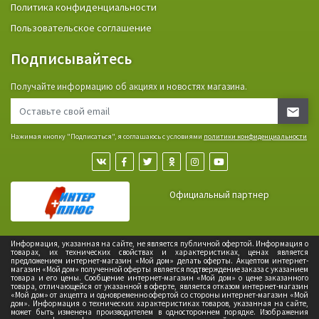
Политика конфиденциальности
Пользовательское соглашение
Подписывайтесь
Получайте информацию об акциях и новостях магазина.
Нажимая кнопку "Подписаться", я соглашаюсь с условиями
политики конфиденциальности
Официальный партнер
Информация, указанная на сайте, не является публичной офертой. Информация о
товарах, их технических свойствах и характеристиках, ценах является
предложением интернет-магазин «Мой дом» делать оферты. Акцептом интернет-
магазин «Мой дом» полученной оферты является подтверждение заказа с указанием
товара и его цены. Сообщение интернет-магазин «Мой дом» о цене заказанного
товара, отличающейся от указанной в оферте, является отказом интернет-магазин
«Мой дом» от акцепта и одновременно офертой со стороны интернет-магазин «Мой
дом». Информация о технических характеристиках товаров, указанная на сайте,
может быть изменена производителем в одностороннем порядке. Изображения