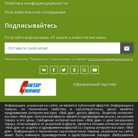
Политика конфиденциальности
Пользовательское соглашение
Подписывайтесь
Получайте информацию об акциях и новостях магазина.
Нажимая кнопку "Подписаться", я соглашаюсь с условиями
политики конфиденциальности
Официальный партнер
Информация, указанная на сайте, не является публичной офертой. Информация о
товарах, их технических свойствах и характеристиках, ценах является
предложением интернет-магазин «Мой дом» делать оферты. Акцептом интернет-
магазин «Мой дом» полученной оферты является подтверждение заказа с указанием
товара и его цены. Сообщение интернет-магазин «Мой дом» о цене заказанного
товара, отличающейся от указанной в оферте, является отказом интернет-магазин
«Мой дом» от акцепта и одновременно офертой со стороны интернет-магазин «Мой
дом». Информация о технических характеристиках товаров, указанная на сайте,
может быть изменена производителем в одностороннем порядке. Изображения