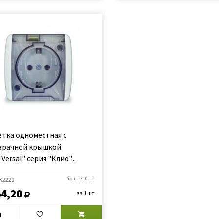
етка одноместная с
зрачной крышкой
Versal" серия "Клио"...
 К2229
больше 10 шт
54,20
за 1 шт