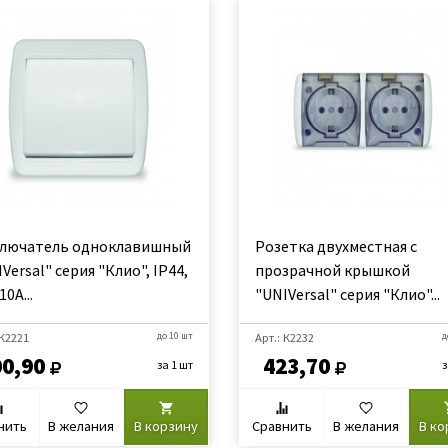
лючатель одноклавишный
Розетка двухместная с
Versal" серия "Клио", IP44,
прозрачной крышкой
10А...
"UNIVersal" серия "Клио"...
 К2221
до 10 шт
Арт.: К2232
д
00,90
423,70
за 1 шт
з
нить
В желания
В корзину
Сравнить
В желания
В ко