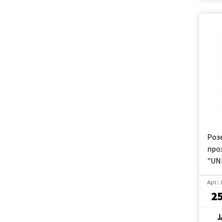
Роз
про
"UNI
Арт.:
2