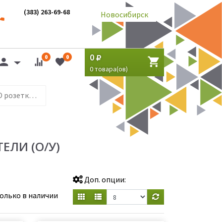
(383) 263-69-68
Новосибирск
0
0
0
0
товара(ов)
UNIVersal серия КЛИО розетки и выключатели (о/у)
ЕЛИ (О/У)
Доп. опции:
олько в наличии