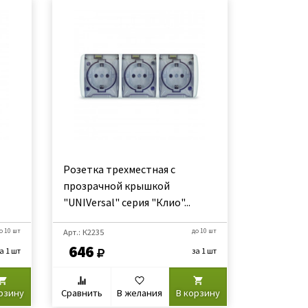
Розетка трехместная с
прозрачной крышкой
"UNIVersal" серия "Клио"...
о 10 шт
Арт.: К2235
до 10 шт
646
а 1 шт
за 1 шт
рзину
Сравнить
В желания
В корзину