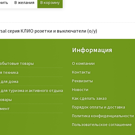
нить
В желания
В корзину
sal серия КЛИО розетки и выключатели (о/у)
Информация
обытовые товары
Крепёжные изделия и строител
О компании
материалы
Контакты
я техника
Товары и инструмент для дачи, 
Реквизиты
 для дома
огорода
Новости
 для туризма и активного отдыха
Фонари
Как сделать заказ
товары
Порядок оплаты и доставка
умент
Политика конфиденциальности
Пользовательское соглашение