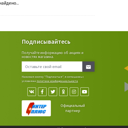
айдено...
Подписывайтесь
Получайте информацию об акциях и
ьные
новостях магазина.
сада,
Нажимая кнопку "Подписаться", я соглашаюсь с
условиями
политики конфиденциальности
Официальный
партнер