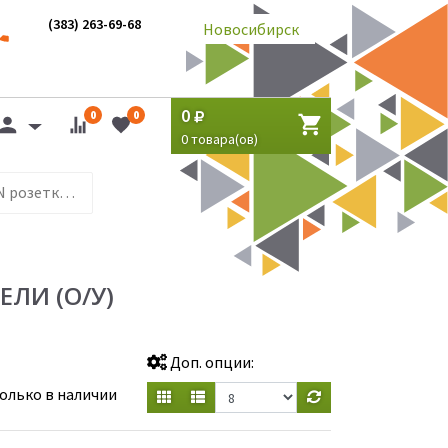
(383) 263-69-68
Новосибирск
0
0
0
0
товара(ов)
VOLSTEN серия MARIN розетки и выключатели (о/у)
ЛИ (О/У)
Доп. опции:
олько в наличии