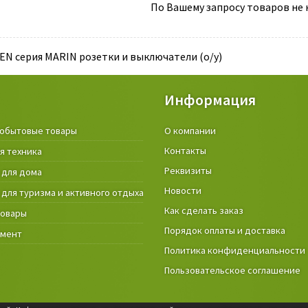
По Вашему запросу товаров не н
EN серия MARIN розетки и выключатели (о/у)
Информация
обытовые товары
Крепёжные изделия и строител
О компании
материалы
Контакты
я техника
Товары и инструмент для дачи, 
Реквизиты
 для дома
огорода
Новости
 для туризма и активного отдыха
Фонари
Как сделать заказ
товары
Порядок оплаты и доставка
умент
Политика конфиденциальности
Пользовательское соглашение