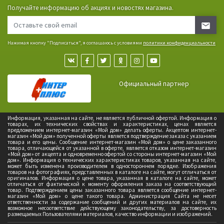
Получайте информацию об акциях и новостях магазина.
Нажимая кнопку "Подписаться", я соглашаюсь с условиями
политики конфиденциальности
Официальный партнер
Информация, указанная на сайте, не является публичной офертой. Информация о
товарах, их технических свойствах и характеристиках, ценах является
предложением интернет-магазин «Мой дом» делать оферты. Акцептом интернет-
магазин «Мой дом» полученной оферты является подтверждение заказа с указанием
товара и его цены. Сообщение интернет-магазин «Мой дом» о цене заказанного
товара, отличающейся от указанной в оферте, является отказом интернет-магазин
«Мой дом» от акцепта и одновременно офертой со стороны интернет-магазин «Мой
дом». Информация о технических характеристиках товаров, указанная на сайте,
может быть изменена производителем в одностороннем порядке. Изображения
товаров на фотографиях, представленных в каталоге на сайте, могут отличаться от
оригиналов. Информация о цене товара, указанная в каталоге на сайте, может
отличаться от фактической к моменту оформления заказа на соответствующий
товар. Подтверждением цены заказанного товара является сообщение интернет-
магазин «Мой дом» о цене такого товара. Администрация Сайта не несет
ответственности за содержание сообщений и других материалов на сайте, их
возможное несоответствие действующему законодательству, за достоверность
размещаемых Пользователями материалов, качество информации и изображений.