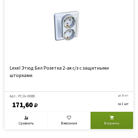
Lexel Этюд Бел Розетка 2-ая с/з с защитными
шторками
Арт.: PC16-008B
до 10 шт
171,60
за 1 шт
Сравнить
В желания
В корзину