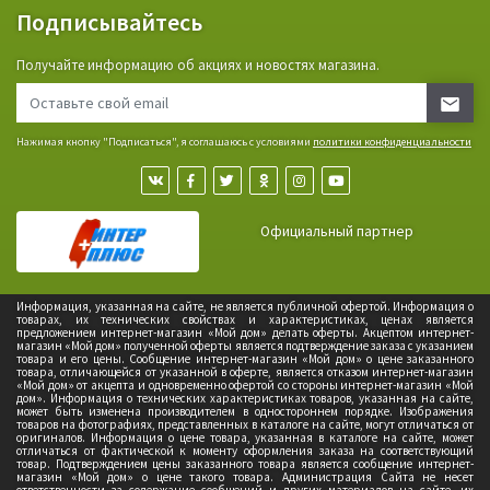
Подписывайтесь
Получайте информацию об акциях и новостях магазина.
Нажимая кнопку "Подписаться", я соглашаюсь с условиями
политики конфиденциальности
Официальный партнер
Информация, указанная на сайте, не является публичной офертой. Информация о
товарах, их технических свойствах и характеристиках, ценах является
предложением интернет-магазин «Мой дом» делать оферты. Акцептом интернет-
магазин «Мой дом» полученной оферты является подтверждение заказа с указанием
товара и его цены. Сообщение интернет-магазин «Мой дом» о цене заказанного
товара, отличающейся от указанной в оферте, является отказом интернет-магазин
«Мой дом» от акцепта и одновременно офертой со стороны интернет-магазин «Мой
дом». Информация о технических характеристиках товаров, указанная на сайте,
может быть изменена производителем в одностороннем порядке. Изображения
товаров на фотографиях, представленных в каталоге на сайте, могут отличаться от
оригиналов. Информация о цене товара, указанная в каталоге на сайте, может
отличаться от фактической к моменту оформления заказа на соответствующий
товар. Подтверждением цены заказанного товара является сообщение интернет-
магазин «Мой дом» о цене такого товара. Администрация Сайта не несет