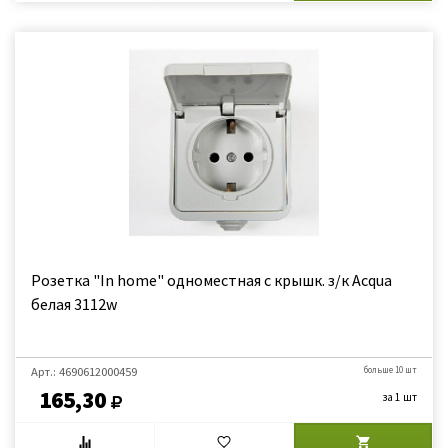
Розетка "In home" одноместная с крышк. з/к Acqua
белая 3112w
Арт.: 4690612000459
больше 10 шт
165,30
за 1 шт