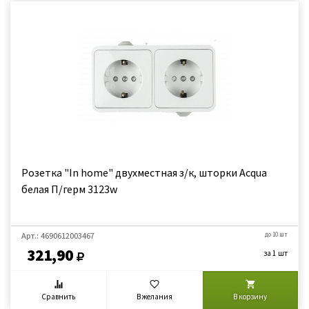
Розетка "In home" двухместная з/к, шторки Acqua
белая П/герм 3123w
Арт.: 4690612003467
до 10 шт
321,90
за 1 шт
Сравнить
В желания
В корзину