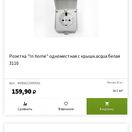
Розетка "In home" одноместная с крышк.acqua белая
3110
Арт.: 4690612000541
больше 10 шт
159,90
за 1 шт
Сравнить
В желания
В корзину