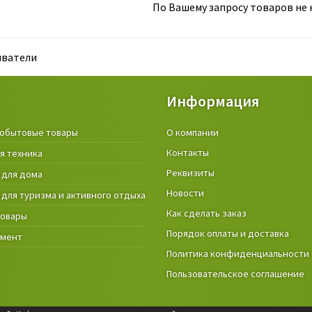
По Вашему запросу товаров не н
иватели
Информация
обытовые товары
Крепёжные изделия и строител
О компании
материалы
Контакты
я техника
Товары и инструмент для дачи, 
Реквизиты
 для дома
огорода
Новости
 для туризма и активного отдыха
Фонари
Как сделать заказ
товары
Порядок оплаты и доставка
умент
Политика конфиденциальности
Пользовательское соглашение