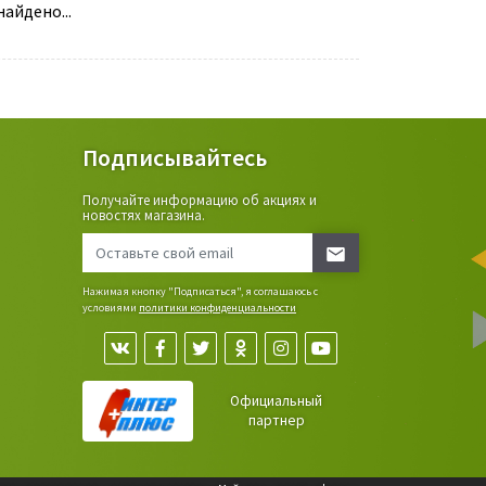
айдено...
Подписывайтесь
Получайте информацию об акциях и
ьные
новостях магазина.
сада,
Нажимая кнопку "Подписаться", я соглашаюсь с
условиями
политики конфиденциальности
Официальный
партнер