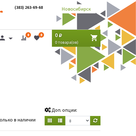
(383) 263-69-68
Новосибирск
0
0
0
0
товара(ов)
Доп. опции:
олько в наличии