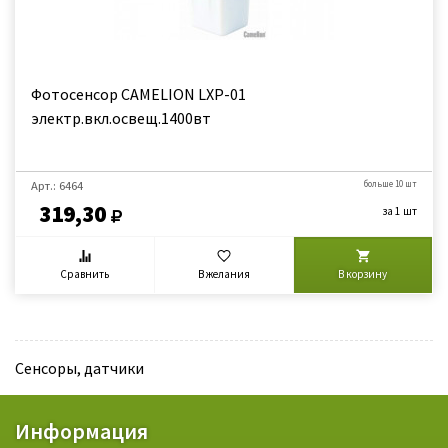
Фотосенсор CAMELION LXР-01
электр.вкл.освещ.1400вт
Арт.: 6464
больше 10 шт
319,30
за 1 шт
Сравнить
В желания
В корзину
Сенсоры, датчики
Информация