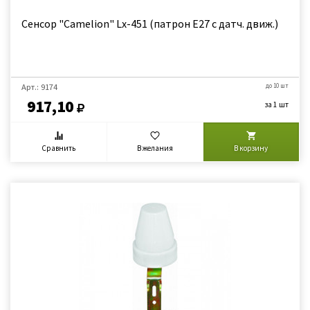
Сенсор "Camelion" Lx-451 (патрон Е27 с датч. движ.)
Арт.: 9174
до 10 шт
917,10
за 1 шт
Сравнить
В желания
В корзину