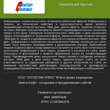
Официальный партнер
Информация, указанная на сайте, не является публичной офертой. Информация о
товарах, их технических свойствах и характеристиках, ценах является
предложением интернет-магазин «Мой дом» делать оферты. Акцептом интернет-
магазин «Мой дом» полученной оферты является подтверждение заказа с указанием
товара и его цены. Сообщение интернет-магазин «Мой дом» о цене заказанного
товара, отличающейся от указанной в оферте, является отказом интернет-магазин
«Мой дом» от акцепта и одновременно офертой со стороны интернет-магазин «Мой
дом». Информация о технических характеристиках товаров, указанная на сайте,
может быть изменена производителем в одностороннем порядке. Изображения
товаров на фотографиях, представленных в каталоге на сайте, могут отличаться от
оригиналов. Информация о цене товара, указанная в каталоге на сайте, может
отличаться от фактической к моменту оформления заказа на соответствующий
товар. Подтверждением цены заказанного товара является сообщение интернет-
магазин «Мой дом» о цене такого товара. Администрация Сайта не несет
ответственности за содержание сообщений и других материалов на сайте, их
возможное несоответствие действующему законодательству, за достоверность
размещаемых Пользователями материалов, качество информации и изображений.
ООО "ЛОГИСТИК-ПЛЮС" © Все права защищены
Авега-Софт - создание и продвижение сайтов
Реквизиты организации:
ИНН: 5406974148
ОГРН: 1175476042378