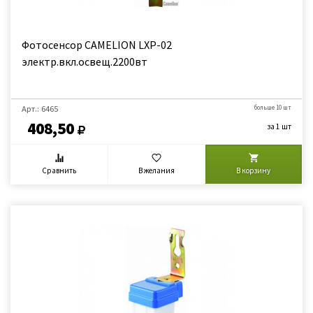
Фотосенсор CAMELION LXР-02
электр.вкл.освещ.2200вт
Арт.: 6465
больше 10 шт
408,50
за 1 шт
Сравнить
В желания
В корзину