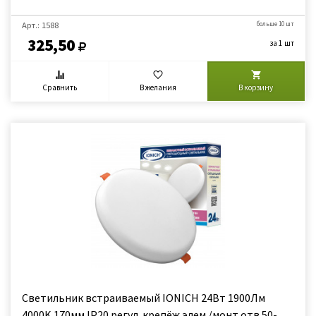
Арт.: 1588
больше 10 шт
325,50
за 1 шт
Сравнить
В желания
В корзину
Светильник встраиваемый IONICH 24Вт 1900Лм
4000K 170мм IP20 регул. крепёж элем./монт.отв.50-