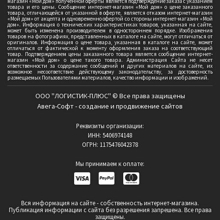
магазин «Мой дом» полученной оферты является подтверждение заказа с указанием
товара и его цены. Сообщение интернет-магазин «Мой дом» о цене заказанного
товара, отличающейся от указанной в оферте, является отказом интернет-магазин
«Мой дом» от акцепта и одновременно офертой со стороны интернет-магазин «Мой
дом». Информация о технических характеристиках товаров, указанная на сайте,
может быть изменена производителем в одностороннем порядке. Изображения
товаров на фотографиях, представленных в каталоге на сайте, могут отличаться от
оригиналов. Информация о цене товара, указанная в каталоге на сайте, может
отличаться от фактической к моменту оформления заказа на соответствующий
товар. Подтверждением цены заказанного товара является сообщение интернет-
магазин «Мой дом» о цене такого товара. Администрация Сайта не несет
ответственности за содержание сообщений и других материалов на сайте, их
возможное несоответствие действующему законодательству, за достоверность
размещаемых Пользователями материалов, качество информации и изображений.
ООО "ЛОГИСТИК-ПЛЮС" © Все права защищены
Авега-Софт - создание и продвижение сайтов
Реквизиты организации:
ИНН: 5406974148
ОГРН: 1175476042378
Мы принимаем к оплате:
Вся информация на сайте - собственность интернет-магазина.
Публикация информации с сайта без разрешения запрешена. Все права
защищены.