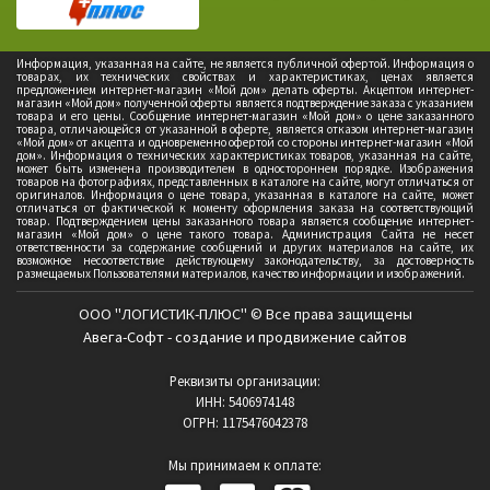
Информация, указанная на сайте, не является публичной офертой. Информация о
товарах, их технических свойствах и характеристиках, ценах является
предложением интернет-магазин «Мой дом» делать оферты. Акцептом интернет-
магазин «Мой дом» полученной оферты является подтверждение заказа с указанием
товара и его цены. Сообщение интернет-магазин «Мой дом» о цене заказанного
товара, отличающейся от указанной в оферте, является отказом интернет-магазин
«Мой дом» от акцепта и одновременно офертой со стороны интернет-магазин «Мой
дом». Информация о технических характеристиках товаров, указанная на сайте,
может быть изменена производителем в одностороннем порядке. Изображения
товаров на фотографиях, представленных в каталоге на сайте, могут отличаться от
оригиналов. Информация о цене товара, указанная в каталоге на сайте, может
отличаться от фактической к моменту оформления заказа на соответствующий
товар. Подтверждением цены заказанного товара является сообщение интернет-
магазин «Мой дом» о цене такого товара. Администрация Сайта не несет
ответственности за содержание сообщений и других материалов на сайте, их
возможное несоответствие действующему законодательству, за достоверность
размещаемых Пользователями материалов, качество информации и изображений.
ООО "ЛОГИСТИК-ПЛЮС" © Все права защищены
Авега-Софт - создание и продвижение сайтов
Реквизиты организации:
ИНН: 5406974148
ОГРН: 1175476042378
Мы принимаем к оплате: